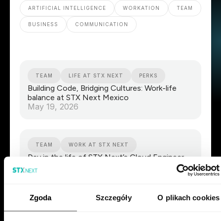
ARTIFICIAL INTELLIGENCE
WORKATION
TEAM
BUSINESS
COMMUNICATION
TEAM
LIFE AT STX NEXT
PERKS
Building Code, Bridging Cultures: Work-life
balance at STX Next Mexico
May 19, 2026
TEAM
WORK AT STX NEXT
Day in the life of STX Next’s Cloud Engineer
September 12, 2025
Zgoda
Szczegóły
O plikach cookies
COMMUNICATION
TEAM
WORKATION
Workation - why should you go with a team?