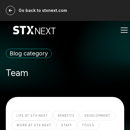
Go back to stxnext.com
Blog category
Team
LIFE AT STX NEXT
BENEFITS
DEVELOPMENT
WORK AT STX NEXT
STAFF
TOOLS