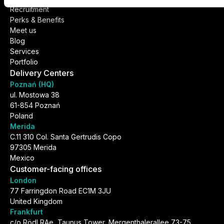
Recruitment
Perks & Benefits
Meet us
Blog
Services
Portfolio
Delivery Centers
Poznań (HQ)
ul. Mostowa 38
61-854 Poznań
Poland
Merida
C.11 310 Col. Santa Gertrudis Copo
97305 Merida
Mexico
Customer-facing offices
London
77 Farringdon Road EC1M 3JU
United Kingdom
Frankfurt
c/o Rödl RAe, Taunus Tower, Mergenthalerallee 73-75,