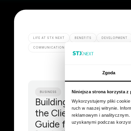
LIFE AT STX NEXT
BENEFITS
DEVELOPMENT
COMMUNICATION
Zgoda
Niniejsza strona korzysta z
BUSINESS
Building Software with
Wykorzystujemy pliki cookie 
ruch w naszej witrynie. Inf
the Client in Mind: A
reklamowym i analitycznym. 
Guide for a Developer
uzyskanymi podczas korzysta