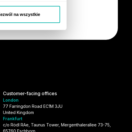
ezwól na wszystkie
Customer-facing offices
London
77 Farringdon Road EC1M 3JU
United Kingdom
Frankfurt
c/o Rödl RAe, Taunus Tower, Mergenthalerallee 73-75,
65760 Eschborn