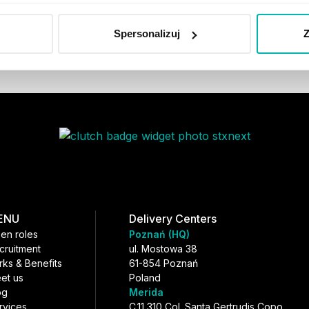
September 12, 2025
Spersonalizuj
Z
ENU
Delivery Centers
en roles
Poznań (HQ)
cruitment
ul. Mostowa 38
rks & Benefits
61-854 Poznań
et us
Poland
og
Merida
rvices
C.11 310 Col. Santa Gertrudis Copo