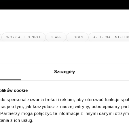
WORK AT STX NEXT
STAFF
TOOLS
ARTIFICIAL INTELLI
Szczegóły
 plików cookie
COMMUNICATION
BUSINESS
do spersonalizowania treści i reklam, aby oferować funkcje sp
Discover the Power of
ormacje o tym, jak korzystasz z naszej witryny, udostępniamy p
Partnerzy mogą połączyć te informacje z innymi danymi otrzym
Town Hall Meetings
nia z ich usług.