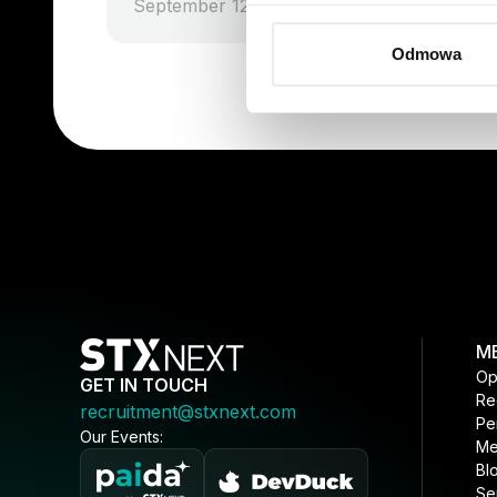
September 12, 2025
Odmowa
M
Op
GET IN TOUCH
Re
recruitment@stxnext.com
Pe
Our Events:
Me
Bl
Se