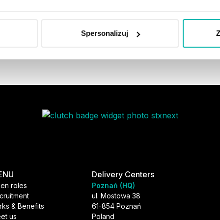
Spersonalizuj
Z
ENU
Delivery Centers
en roles
Poznań (HQ)
cruitment
ul. Mostowa 38
rks & Benefits
61-854 Poznań
et us
Poland