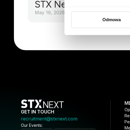
STX Next Mexico
May 19, 2026
Odmowa
M
Op
GET IN TOUCH
Re
recruitment@stxnext.com
Pe
Our Events:
Me