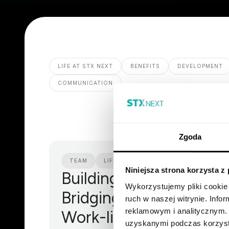
LIFE AT STX NEXT
BENEFITS
DEVELOPMENT
COMMUNICATION
Zgoda
TEAM
LIFE AT STX NEXT
PERKS
Niniejsza strona korzysta z
Building Code,
Wykorzystujemy pliki cookie 
Bridging Cultures:
ruch w naszej witrynie. Inf
reklamowym i analitycznym. 
Work-life balance at
uzyskanymi podczas korzysta