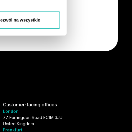
ezwól na wszystkie
Customer-facing offices
London
77 Farringdon Road EC1M 3JU
United Kingdom
Frankfurt