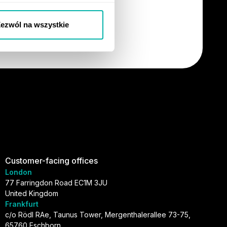
ezwól na wszystkie
Customer-facing offices
London
77 Farringdon Road EC1M 3JU
United Kingdom
Frankfurt
c/o Rödl RAe, Taunus Tower, Mergenthalerallee 73-75,
65760 Eschborn