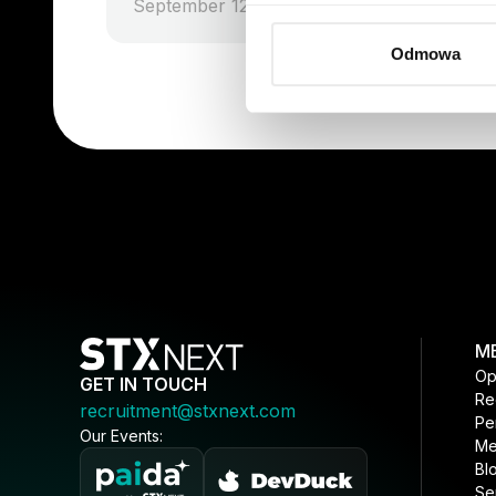
September 12, 2025
Odmowa
M
Op
GET IN TOUCH
Re
recruitment@stxnext.com
Pe
Our Events:
Me
Bl
Se