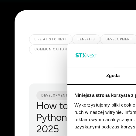
LIFE AT STX NEXT
BENEFITS
DEVELOPMENT
COMMUNICATION
Zgoda
Niniejsza strona korzysta z
DEVELOPMENT
How to Begin your
Wykorzystujemy pliki cookie 
ruch w naszej witrynie. Inf
Python Journey in
reklamowym i analitycznym. 
2025
uzyskanymi podczas korzysta