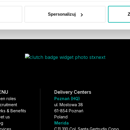
Spersonalizuj
Z
ENU
Delivery Centers
en roles
Poznań (HQ)
cruitment
ul. Mostowa 38
rks & Benefits
61-854 Poznań
et us
Poland
og
Merida
rvices
C.11 310 Col. Santa Gertrudis Copo