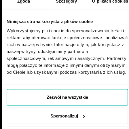
Zgoda
Szczegóły
O plikach cookies
COMMUNICATION
BUSINESS
Discover the Power of Town Hall Meetings
September 12, 2025
Niniejsza strona korzysta z plików cookie
Wykorzystujemy pliki cookie do spersonalizowania treści i
reklam, aby oferować funkcje społecznościowe i analizować
ruch w naszej witrynie. Informacje o tym, jak korzystasz z
naszej witryny, udostępniamy partnerom
społecznościowym, reklamowym i analitycznym. Partnerzy
mogą połączyć te informacje z innymi danymi otrzymanymi
od Ciebie lub uzyskanymi podczas korzystania z ich usług.
GET IN TOUCH
Zezwól na wszystkie
recruitment@stxnext.com
Our Events:
Spersonalizuj