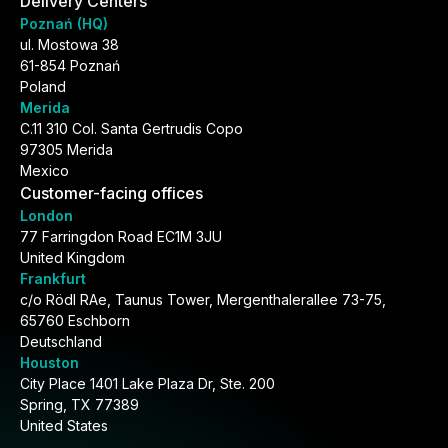
Delivery Centers
Poznań (HQ)
ul. Mostowa 38
61-854 Poznań
Poland
Merida
C.11 310 Col. Santa Gertrudis Copo
97305 Merida
Mexico
Customer-facing offices
London
77 Farringdon Road EC1M 3JU
United Kingdom
Frankfurt
c/o Rödl RAe, Taunus Tower, Mergenthalerallee 73-75,
65760 Eschborn
Deutschland
Houston
City Place 1401 Lake Plaza Dr, Ste. 200
Spring, TX 77389
United States