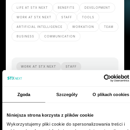
LIFE AT STX NEXT
BENEFITS
DEVELOPMENT
WORK AT STX NEXT
STAFF
TOOLS
ARTIFICIAL INTELLIGENCE
WORKATION
TEAM
BUSINESS
COMMUNICATION
WORK AT STX NEXT
STAFF
Who is STX Next’s Data Engineer?
September 12, 2025
Zgoda
Szczegóły
O plikach cookies
Niniejsza strona korzysta z plików cookie
Wykorzystujemy pliki cookie do spersonalizowania treści i