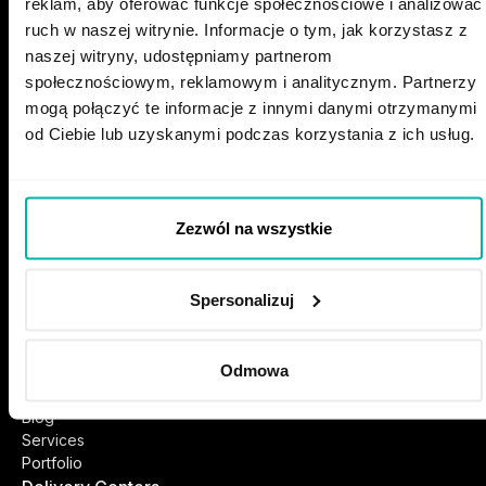
reklam, aby oferować funkcje społecznościowe i analizować
ruch w naszej witrynie. Informacje o tym, jak korzystasz z
naszej witryny, udostępniamy partnerom
społecznościowym, reklamowym i analitycznym. Partnerzy
GET IN TOUCH
mogą połączyć te informacje z innymi danymi otrzymanymi
recruitment@stxnext.com
od Ciebie lub uzyskanymi podczas korzystania z ich usług.
Our Events:
Zezwól na wszystkie
Follow us
Spersonalizuj
MENU
Open roles
Recruitment
Odmowa
Perks & Benefits
Meet us
Blog
Services
Portfolio